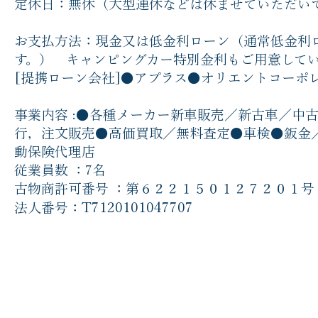
定休日：無休（大型連休などは休ませていただい
お支払方法：現金又は低金利ローン（通常低金利
す。） キャンピングカー特別金利もご用意して
[提携ローン会社]●アプラス●オリエントコーポ
事業内容 :●各種メーカー新車販売／新古車／中
行，注文販売●高価買取／無料査定●車検●鈑金
動保険代理店
従業員数 ：7名
古物商許可番号 ：第６２２１５０１２７２０１号
T7120101047707
​法人番号：